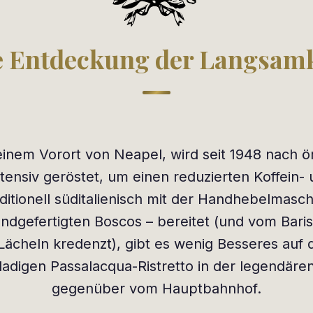
e Entdeckung der Langsamk
einem Vorort von Neapel, wird seit 1948 nach ört
tensiv geröstet, um einen reduzierten Koffein-
aditionell süditalienisch mit der Handhebelmasc
ndgefertigten Boscos – bereitet (und vom Bari
ächeln kredenzt), gibt es wenig Besseres auf d
adigen Passalacqua-Ristretto in der legendäre
gegenüber vom Hauptbahnhof.