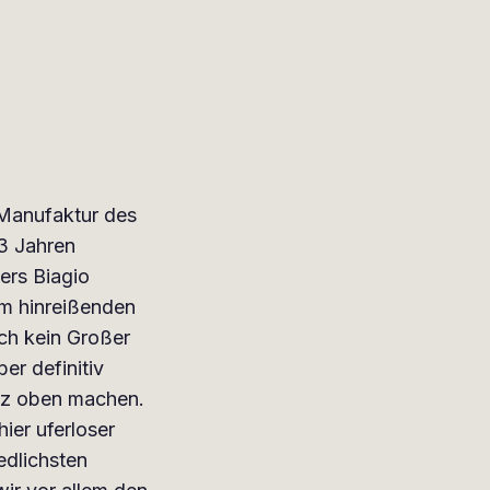
 Manufaktur des
3 Jahren
ers Biagio
m hinreißenden
ch kein Großer
er definitiv
nz oben machen.
ier uferloser
edlichsten