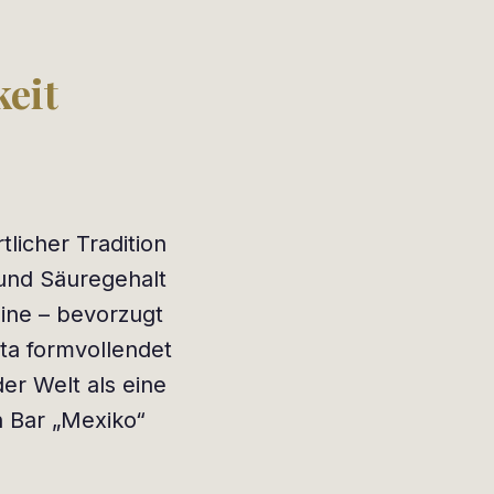
eit
licher Tradition
 und Säuregehalt
hine – bevorzugt
sta formvollendet
er Welt als eine
n Bar „Mexiko“